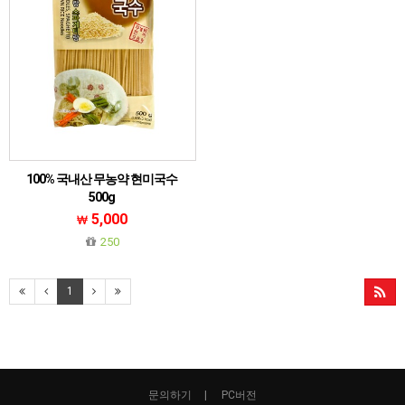
100% 국내산 무농약 현미국수
500g
국내산 무농약 현미 100% 현미국수, 글루
5,000
텐프리
250
1
문의하기
PC버전