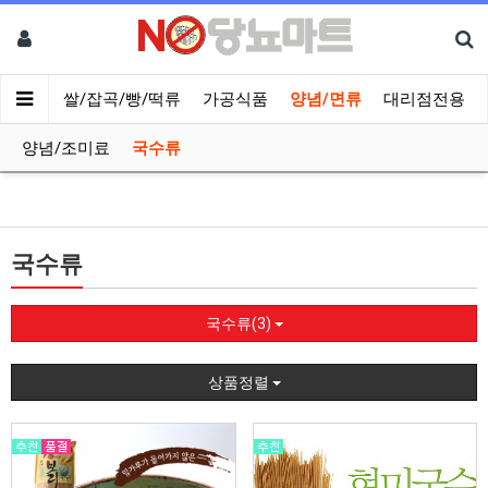
나물류
쌀/잡곡/빵/떡류
가공식품
양념/면류
대리점전용
양념/조미료
국수류
국수류
국수류(3)
상품정렬